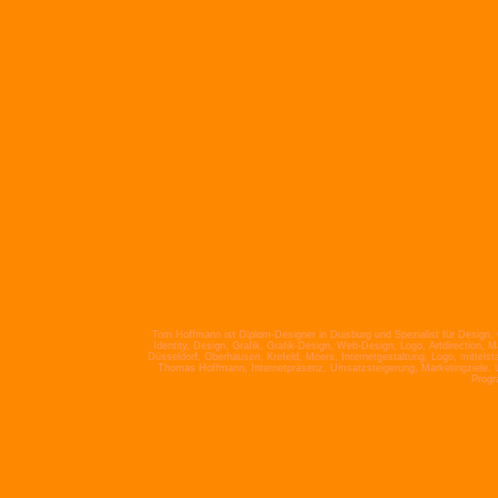
Tom Hoffmann ist Diplom-Designer in Duisburg und Spezialist für Design
Identity, Design, Grafik, Grafik-Design, Web-Design, Logo, Artdirection
Düsseldorf, Oberhausen, Krefeld, Moers, Internetgestaltung, Logo, mittelsta
Thomas Hoffmann, Internetpräsenz, Umsatzsteigerung, Marketingziele, Un
Progr